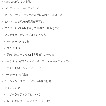
つれづれビジネス日記
コンテンツ・マーケティング
セールス/クロージングが苦手な人のセールス方法
ビジネスには戦略的思考が不可欠!
ブログ+メルマガ!=永続して最強の仕組みなワケ
ブログ集客～世界観ブログの作り方～
wordpressあれこれ
ブログSEO
思わず読みたくなる!【世界観】の作り方
マーケティング4.0～スピリチュアル・マーケティング～
マインド/スピリチュアリティ
マーケティング理論
ミッション・ステートメントの見つけ方
ライティング
コピーライティングについて
セールスレター―売れるコトバとは?