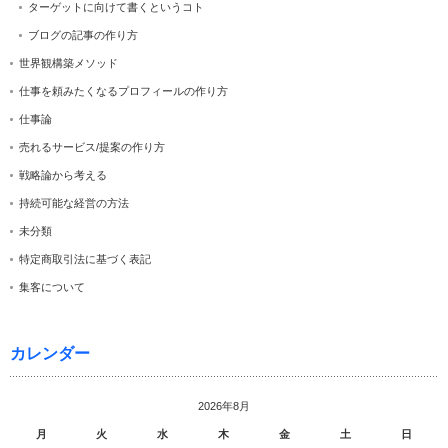
ターゲットに向けて書くというコト
ブログの記事の作り方
世界観構築メソッド
仕事を頼みたくなるプロフィールの作り方
仕事論
売れるサービス/提案の作り方
戦略論から考える
持続可能な経営の方法
未分類
特定商取引法に基づく表記
集客について
カレンダー
2026年8月
月
火
水
木
金
土
日