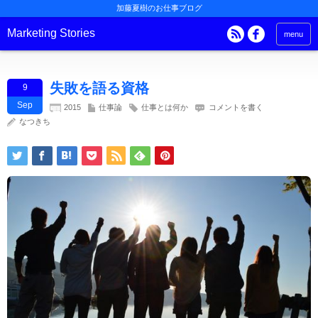
加藤夏樹のお仕事ブログ
Marketing Stories
menu
失敗を語る資格
9
Sep
2015
仕事論
仕事とは何か
コメントを書く
なつきち