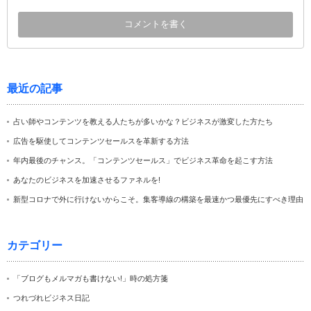
最近の記事
占い師やコンテンツを教える人たちが多いかな？ビジネスが激変した方たち
広告を駆使してコンテンツセールスを革新する方法
年内最後のチャンス。「コンテンツセールス」でビジネス革命を起こす方法
あなたのビジネスを加速させるファネルを!
新型コロナで外に行けないからこそ。集客導線の構築を最速かつ最優先にすべき理由
カテゴリー
「ブログもメルマガも書けない!」時の処方箋
つれづれビジネス日記