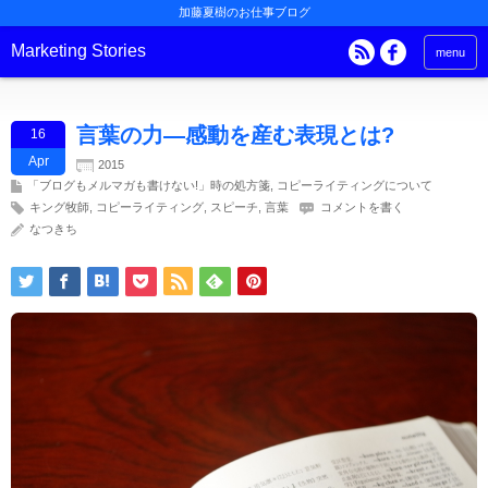
加藤夏樹のお仕事ブログ
Marketing Stories
menu
言葉の力―感動を産む表現とは?
16
Apr
2015
「ブログもメルマガも書けない!」時の処方箋
,
コピーライティングについて
キング牧師
,
コピーライティング
,
スピーチ
,
言葉
コメントを書く
なつきち