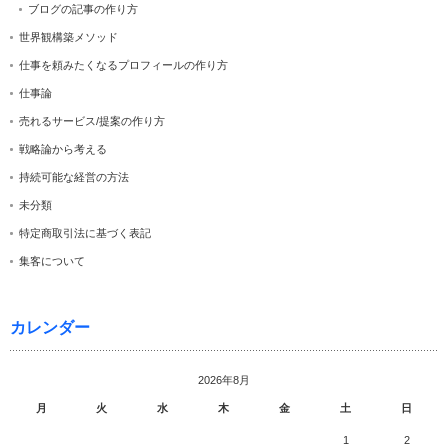
ブログの記事の作り方
世界観構築メソッド
仕事を頼みたくなるプロフィールの作り方
仕事論
売れるサービス/提案の作り方
戦略論から考える
持続可能な経営の方法
未分類
特定商取引法に基づく表記
集客について
カレンダー
2026年8月
月
火
水
木
金
土
日
1
2