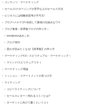
コンテンツ・マーケティング
セールス/クロージングが苦手な人のセールス方法
ビジネスには戦略的思考が不可欠!
ブログ+メルマガ!=永続して最強の仕組みなワケ
ブログ集客～世界観ブログの作り方～
wordpressあれこれ
ブログSEO
思わず読みたくなる!【世界観】の作り方
マーケティング4.0～スピリチュアル・マーケティング～
マインド/スピリチュアリティ
マーケティング理論
ミッション・ステートメントの見つけ方
ライティング
コピーライティングについて
セールスレター―売れるコトバとは?
ターゲットに向けて書くというコト