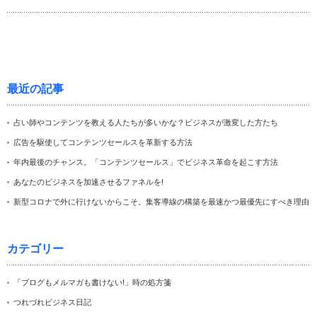
最近の記事
占い師やコンテンツを教える人たちが多いかな？ビジネスが激変した方たち
広告を駆使してコンテンツセールスを革新する方法
年内最後のチャンス。「コンテンツセールス」でビジネス革命を起こす方法
あなたのビジネスを加速させるファネルを!
新型コロナで外に行けないからこそ。集客導線の構築を最速かつ最優先にすべき理由
カテゴリー
「ブログもメルマガも書けない!」時の処方箋
つれづれビジネス日記