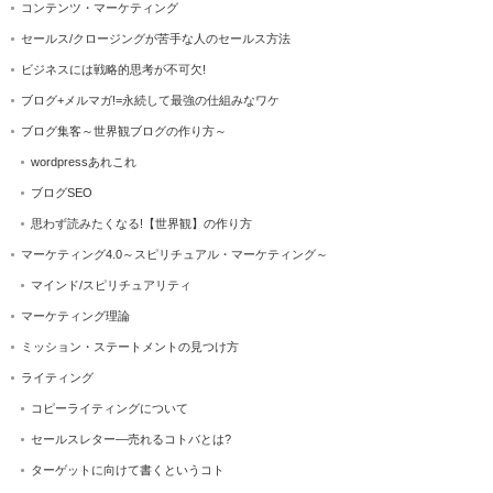
コンテンツ・マーケティング
セールス/クロージングが苦手な人のセールス方法
ビジネスには戦略的思考が不可欠!
ブログ+メルマガ!=永続して最強の仕組みなワケ
ブログ集客～世界観ブログの作り方～
wordpressあれこれ
ブログSEO
思わず読みたくなる!【世界観】の作り方
マーケティング4.0～スピリチュアル・マーケティング～
マインド/スピリチュアリティ
マーケティング理論
ミッション・ステートメントの見つけ方
ライティング
コピーライティングについて
セールスレター―売れるコトバとは?
ターゲットに向けて書くというコト