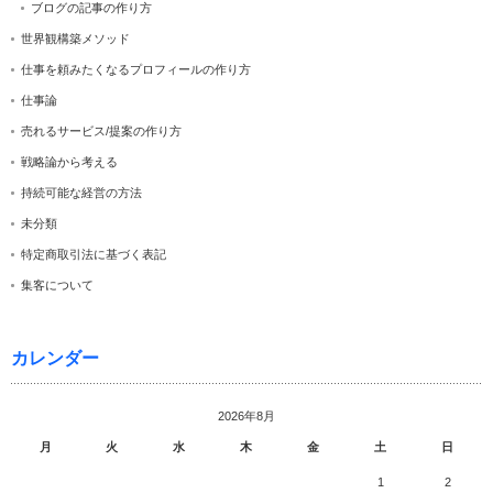
ブログの記事の作り方
世界観構築メソッド
仕事を頼みたくなるプロフィールの作り方
仕事論
売れるサービス/提案の作り方
戦略論から考える
持続可能な経営の方法
未分類
特定商取引法に基づく表記
集客について
カレンダー
2026年8月
月
火
水
木
金
土
日
1
2