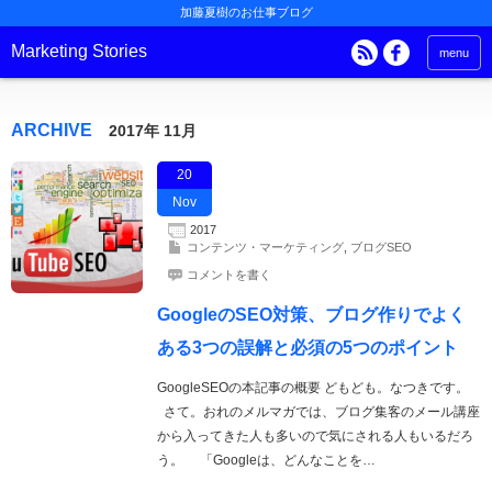
加藤夏樹のお仕事ブログ
Marketing Stories
menu
ARCHIVE
2017年 11月
20
Nov
2017
コンテンツ・マーケティング
,
ブログSEO
コメントを書く
GoogleのSEO対策、ブログ作りでよく
ある3つの誤解と必須の5つのポイント
GoogleSEOの本記事の概要 どもども。なつきです。
さて。おれのメルマガでは、ブログ集客のメール講座
から入ってきた人も多いので気にされる人もいるだろ
う。 「Googleは、どんなことを…