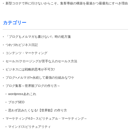
新型コロナで外に行けないからこそ。集客導線の構築を最速かつ最優先にすべき理由
カテゴリー
「ブログもメルマガも書けない!」時の処方箋
つれづれビジネス日記
コンテンツ・マーケティング
セールス/クロージングが苦手な人のセールス方法
ビジネスには戦略的思考が不可欠!
ブログ+メルマガ!=永続して最強の仕組みなワケ
ブログ集客～世界観ブログの作り方～
wordpressあれこれ
ブログSEO
思わず読みたくなる!【世界観】の作り方
マーケティング4.0～スピリチュアル・マーケティング～
マインド/スピリチュアリティ