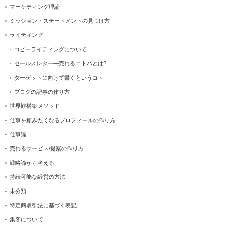
マーケティング理論
ミッション・ステートメントの見つけ方
ライティング
コピーライティングについて
セールスレター―売れるコトバとは?
ターゲットに向けて書くというコト
ブログの記事の作り方
世界観構築メソッド
仕事を頼みたくなるプロフィールの作り方
仕事論
売れるサービス/提案の作り方
戦略論から考える
持続可能な経営の方法
未分類
特定商取引法に基づく表記
集客について