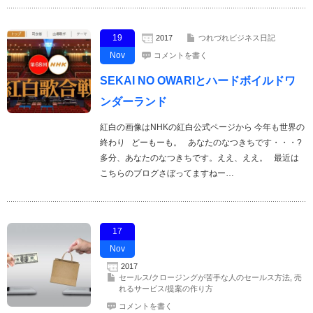
19
2017
つれづれビジネス日記
Nov
コメントを書く
SEKAI NO OWARIとハードボイルドワ
ンダーランド
紅白の画像はNHKの紅白公式ページから 今年も世界の
終わり どーもーも。 あなたのなつきちです・・・?
多分、あなたのなつきちです。ええ、ええ。 最近は
こちらのブログさぼってますねー…
17
Nov
2017
セールス/クロージングが苦手な人のセールス方法
,
売
れるサービス/提案の作り方
コメントを書く