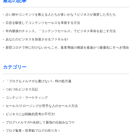
最近の記事
占い師やコンテンツを教える人たちが多いかな？ビジネスが激変した方たち
広告を駆使してコンテンツセールスを革新する方法
年内最後のチャンス。「コンテンツセールス」でビジネス革命を起こす方法
あなたのビジネスを加速させるファネルを!
新型コロナで外に行けないからこそ。集客導線の構築を最速かつ最優先にすべき理由
カテゴリー
「ブログもメルマガも書けない!」時の処方箋
つれづれビジネス日記
コンテンツ・マーケティング
セールス/クロージングが苦手な人のセールス方法
ビジネスには戦略的思考が不可欠!
ブログ+メルマガ!=永続して最強の仕組みなワケ
ブログ集客～世界観ブログの作り方～