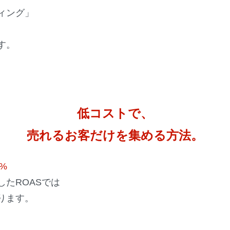
ィング」
す。
低コストで、
売れるお客だけを集める方法。
7%
たROASでは
ります。