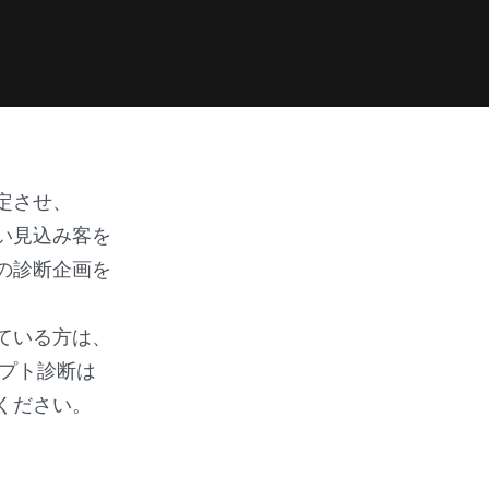
定させ、
い見込み客を
の診断企画を
ている方は、
セプト診断は
ください。