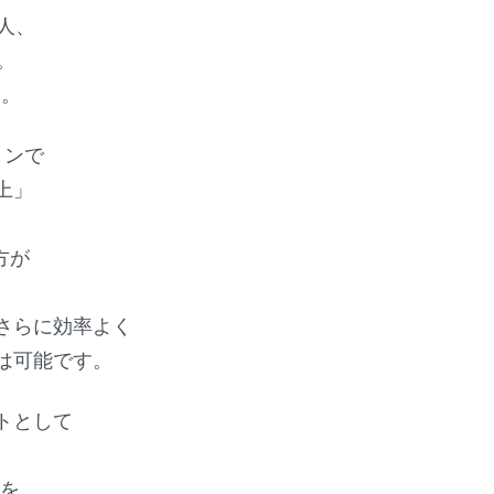
人、
。
です。
ョンで
上」
、
方が
さらに効率よく
は可能です。
トとして
%を