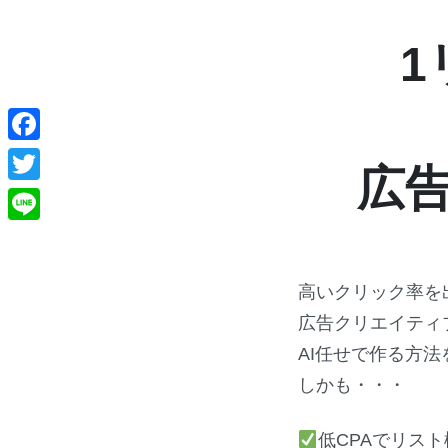
1
Facebook
広
Twitter
Line
高いクリック率を
広告クリエイティ
AI任せで作る方法
しかも・・・
低CPAでリス